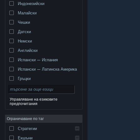
Индонезийски
Малайски
Чешки
Датски
Немски
Английски
Испански — Испания
Испански — Латинска Америка
Гръцки
Управляване на езиковите
предпочитания
© Valve Corporation. Всички права запазени. Всички
търговски марки принадлежат на съответните им
Ограничаване по таг
собственици в САЩ и други страни.
Декларация за
поверителност
|
Юридическа информация
|
Достъпност
|
Условия за ползване на Steam
|
Стратегии
Възстановявания
|
Бисквитки
Екшъни