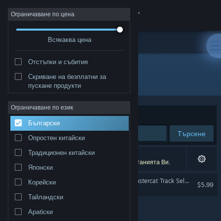
Вписване
Ограничаване по цена
Всякаква цена
Магазин
Отстъпки и събития
Общност
Скриване на безплатни за
Издател: Berzerk Studio
пускане продукти
Относно
Ограничаване по език
Сортиране по
Съответстване
Български
Поддръжка
Търсене
Опростен китайски
Смяна на езика
Традиционен китайски
1 резултат съответства на търсенето Ви.
5 заглавия бяха изключени спрямо предпочитанията Ви.
Японски
Сдобийте се с мобилното Steam приложение
Just Shapes & Beats - Monstercat Track Selection
Корейски
$5.99
Преглед на сайта за настолни компютри
Тайландски
Арабски