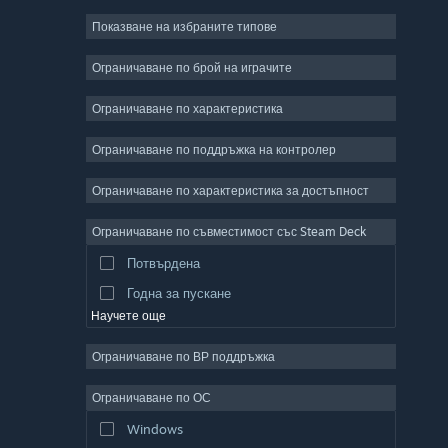
Показване на избраните типове
Масивни мрежови
Независими
Ограничаване по брой на играчите
Ранен достъп
Ограничаване по характеристика
Неангажиращи
Ограничаване по поддръжка на контролер
Симулации
Състезателни
Ограничаване по характеристика за достъпност
Спортни
Ограничаване по съвместимост със Steam Deck
Видео продукция
Потвърдена
Редактор на снимки
Годна за пускане
Научете още
Ограничаване по ВР поддръжка
Ограничаване по ОС
Windows