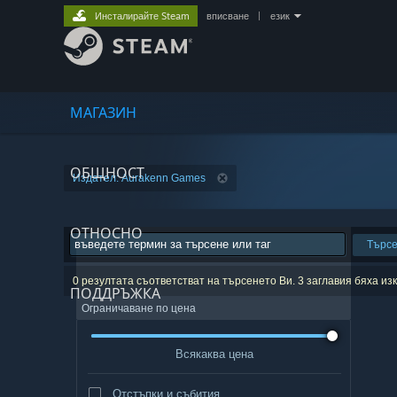
Инсталирайте Steam
вписване
|
език
МАГАЗИН
ОБЩНОСТ
Издател: Aurakenn Games
ОТНОСНО
Търс
0 резултата съответстват на търсенето Ви. 3 заглавия бяха и
ПОДДРЪЖКА
Ограничаване по цена
Всякаква цена
Отстъпки и събития