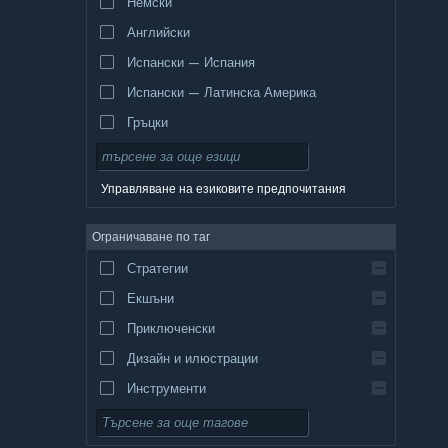
Немски
Английски
Испански — Испания
Испански — Латинска Америка
Гръцки
Управляване на езиковите предпочитания
Ограничаване по таг
Стратегии
Екшъни
Приключенски
Дизайн и илюстрации
Инструменти
Безплатни за пускане
Ролеви