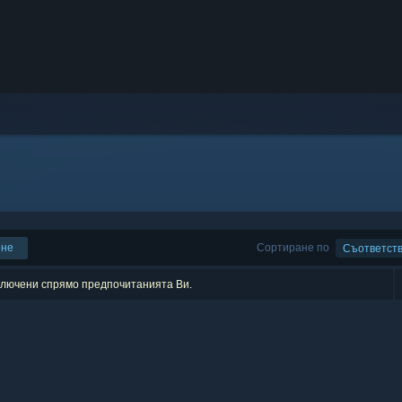
ене
Сортиране по
Съответст
зключени спрямо предпочитанията Ви.