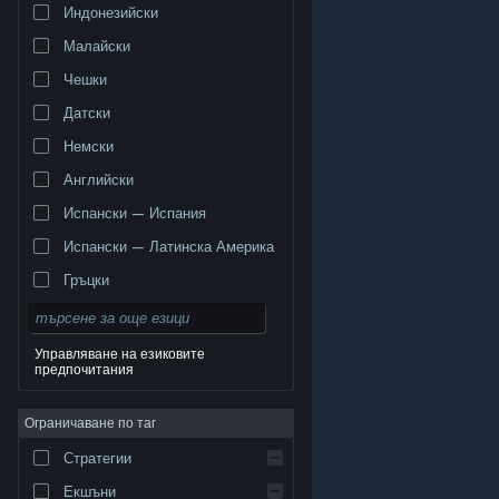
Индонезийски
Малайски
Чешки
Датски
Немски
Английски
Испански — Испания
Испански — Латинска Америка
Гръцки
Управляване на езиковите
предпочитания
© Valve Corporation. Всички права запазени. Всички
търговски марки принадлежат на съответните им
Ограничаване по таг
собственици в САЩ и други страни.
Декларация за
поверителност
|
Юридическа информация
|
Достъпност
|
Условия за ползване на Steam
|
Стратегии
Възстановявания
|
Бисквитки
Екшъни