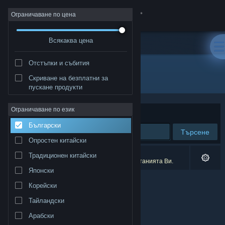
Вписване
Ограничаване по цена
Всякаква цена
Магазин
Отстъпки и събития
Общност
Всички продукти
Скриване на безплатни за
пускане продукти
Относно
Ограничаване по език
Сортиране по
Съответстване
Български
Поддръжка
Търсене
Опростен китайски
Смяна на езика
0 резултата съответстват на търсенето Ви.
Традиционен китайски
2 заглавия бяха изключени спрямо предпочитанията Ви.
Японски
Сдобийте се с мобилното Steam приложение
Корейски
Преглед на сайта за настолни компютри
Тайландски
Арабски