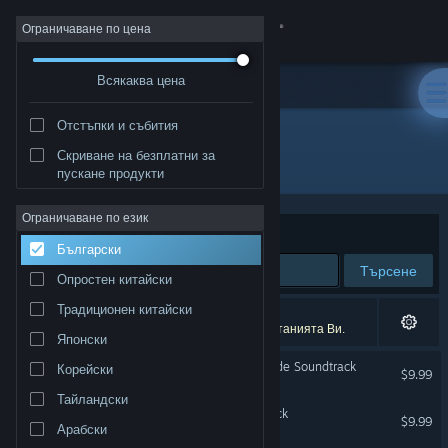
Вписване
Ограничаване по цена
Всякаква цена
Магазин
Отстъпки и събития
Общност
Скриване на безплатни за
Разработчик: mino_dev
пускане продукти
Относно
Ограничаване по език
Сортиране по
Съответстване
Български
Поддръжка
Търсене
Опростен китайски
Смяна на езика
Традиционен китайски
3 резултата съответстват на търсенето Ви.
4 заглавия бяха изключени спрямо предпочитанията Ви.
Японски
Сдобийте се с мобилното Steam приложение
Rabbit and Steel Extra Mode Soundtrack
Корейски
$9.99
Преглед на сайта за настолни компютри
Тайландски
Rabbit and Steel Soundtrack
$9.99
Арабски