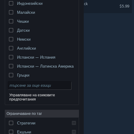
Индонезийски
Maiden and Spell Soundtrack
$5.99
Малайски
Чешки
Датски
Немски
Английски
Испански — Испания
Испански — Латинска Америка
Гръцки
Управляване на езиковите
предпочитания
© Valve Corporation. Всички права запазени. Всички
търговски марки принадлежат на съответните им
Ограничаване по таг
собственици в САЩ и други страни.
Декларация за
поверителност
|
Юридическа информация
|
Достъпност
|
Условия за ползване на Steam
|
Стратегии
Възстановявания
|
Бисквитки
Екшъни