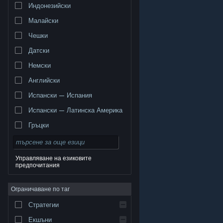
Индонезийски
Малайски
Чешки
Датски
Немски
Английски
Испански — Испания
Испански — Латинска Америка
Гръцки
Управляване на езиковите
предпочитания
© Valve Corporation. Всички права запазени. Всички
търговски марки принадлежат на съответните им
Ограничаване по таг
собственици в САЩ и други страни.
Декларация за
поверителност
|
Юридическа информация
|
Достъпност
|
Условия за ползване на Steam
|
Стратегии
Възстановявания
|
Бисквитки
Екшъни