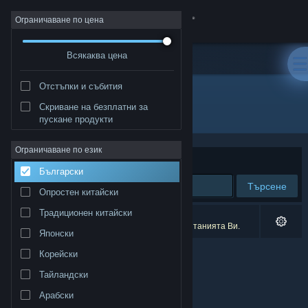
Вписване
Ограничаване по цена
Всякаква цена
Магазин
Отстъпки и събития
Общност
Скриване на безплатни за
Разработчик: brokenbyte
пускане продукти
Относно
Ограничаване по език
Сортиране по
Съответстване
Български
Поддръжка
Търсене
Опростен китайски
Смяна на езика
Традиционен китайски
0 резултата съответстват на търсенето Ви.
1 заглавие беше изключено спрямо предпочитанията Ви.
Японски
Сдобийте се с мобилното Steam приложение
Корейски
Преглед на сайта за настолни компютри
Тайландски
Арабски