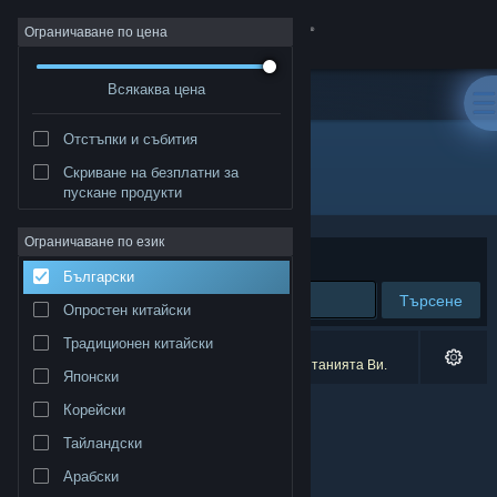
Вписване
Ограничаване по цена
Всякаква цена
Магазин
Отстъпки и събития
Общност
Скриване на безплатни за
Разработчик: Wolferion Entertainment
пускане продукти
Относно
Ограничаване по език
Сортиране по
Съответстване
Български
Поддръжка
Търсене
Опростен китайски
Смяна на езика
Традиционен китайски
0 резултата съответстват на търсенето Ви.
1 заглавие беше изключено спрямо предпочитанията Ви.
Японски
Сдобийте се с мобилното Steam приложение
Корейски
Преглед на сайта за настолни компютри
Тайландски
Арабски