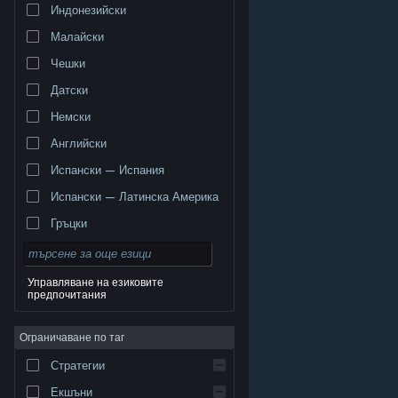
Индонезийски
Малайски
Чешки
Датски
Немски
Английски
Испански — Испания
Испански — Латинска Америка
Гръцки
Управляване на езиковите
предпочитания
© Valve Corporation. Всички права запазени. Всички
търговски марки принадлежат на съответните им
Ограничаване по таг
собственици в САЩ и други страни.
Декларация за
поверителност
|
Юридическа информация
|
Достъпност
|
Условия за ползване на Steam
|
Стратегии
Възстановявания
|
Бисквитки
Екшъни