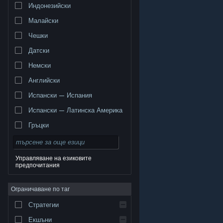
Индонезийски
Малайски
Чешки
Датски
Немски
Английски
Испански — Испания
Испански — Латинска Америка
Гръцки
Управляване на езиковите
предпочитания
© Valve Corporation. Всички права запазени. Всички
търговски марки принадлежат на съответните им
Ограничаване по таг
собственици в САЩ и други страни.
Декларация за
поверителност
|
Юридическа информация
|
Достъпност
|
Условия за ползване на Steam
|
Стратегии
Възстановявания
|
Бисквитки
Екшъни