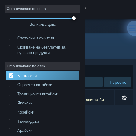
Вписване
Ограничаване по цена
Всякаква цена
Магазин
Отстъпки и събития
Общност
Скриване на безплатни за
Разработчик: Wavesurf Studio
пускане продукти
Относно
Ограничаване по език
Сортиране по
Съответстване
Български
Поддръжка
Търсене
Опростен китайски
Смяна на езика
Традиционен китайски
0 резултата съответстват на търсенето Ви.
2 заглавия бяха изключени спрямо предпочитанията Ви.
Японски
Сдобийте се с мобилното Steam приложение
Корейски
Преглед на сайта за настолни компютри
Тайландски
Арабски