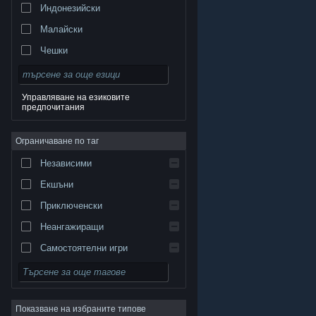
Индонезийски
Малайски
Чешки
Датски
Немски
Управляване на езиковите
предпочитания
Английски
Испански — Испания
Ограничаване по таг
Испански — Латинска Америка
Независими
Гръцки
Екшъни
Приключенски
Неангажиращи
Самостоятелни игри
© Valve Corporation. Всички права запазени. Всички
търговски марки принадлежат на съответните им
Симулации
собственици в САЩ и други страни.
Декларация за
поверителност
|
Юридическа информация
|
Достъпност
|
Условия за ползване на Steam
|
Ролеви
Възстановявания
|
Бисквитки
Показване на избраните типове
Стратегии