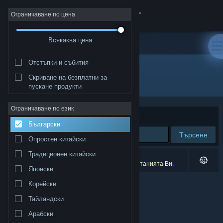
Вписване
Ограничаване по цена
Всякаква цена
Магазин
Отстъпки и събития
Общност
Скриване на безплатни за
Разработчик: Vionsoft
пускане продукти
Относно
Ограничаване по език
Сортиране по
Съответстване
Български
Поддръжка
Търсене
Опростен китайски
Смяна на езика
Традиционен китайски
0 резултата съответстват на търсенето Ви.
1 заглавие беше изключено спрямо предпочитанията Ви.
Японски
Сдобийте се с мобилното Steam приложение
Корейски
Преглед на сайта за настолни компютри
Тайландски
Арабски