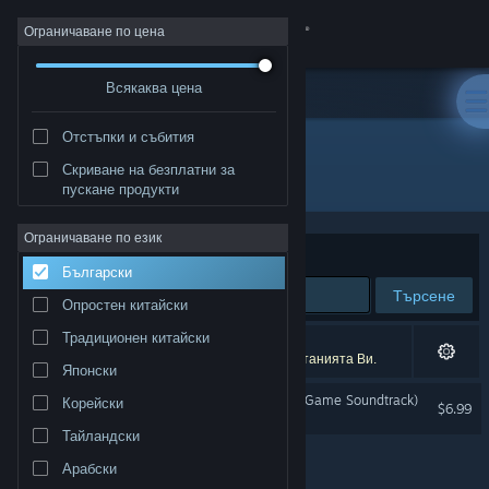
Вписване
Ограничаване по цена
Всякаква цена
Магазин
Отстъпки и събития
Общност
Скриване на безплатни за
Разработчик: Vertical Reach
пускане продукти
Относно
Ограничаване по език
Сортиране по
Съответстване
Български
Поддръжка
Търсене
Опростен китайски
Смяна на езика
Традиционен китайски
1 резултат съответства на търсенето Ви.
4 заглавия бяха изключени спрямо предпочитанията Ви.
Японски
Сдобийте се с мобилното Steam приложение
The Tartarus Key (Original Game Soundtrack)
Корейски
$6.99
Преглед на сайта за настолни компютри
Тайландски
Арабски