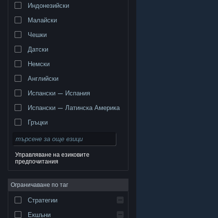
Индонезийски
Малайски
Чешки
Датски
Немски
Английски
Испански — Испания
Испански — Латинска Америка
Гръцки
Управляване на езиковите
предпочитания
© Valve Corporation. Всички права запазени. Всички
търговски марки принадлежат на съответните им
Ограничаване по таг
собственици в САЩ и други страни.
Декларация за
поверителност
|
Юридическа информация
|
Достъпност
|
Условия за ползване на Steam
|
Стратегии
Възстановявания
|
Бисквитки
Екшъни