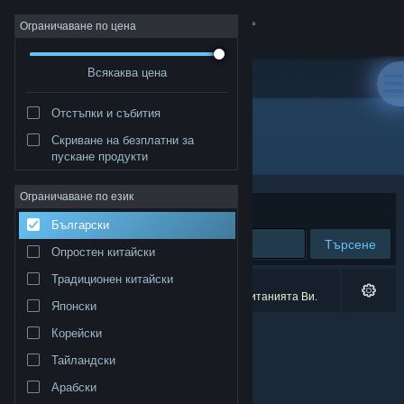
Вписване
Ограничаване по цена
Всякаква цена
Магазин
Отстъпки и събития
Общност
Скриване на безплатни за
Разработчик: Valkeala Software
пускане продукти
Относно
Ограничаване по език
Сортиране по
Съответстване
Български
Поддръжка
Търсене
Опростен китайски
Смяна на езика
Традиционен китайски
0 резултата съответстват на търсенето Ви.
95 заглавия бяха изключени спрямо предпочитанията Ви.
Японски
Сдобийте се с мобилното Steam приложение
Корейски
Преглед на сайта за настолни компютри
Тайландски
Арабски