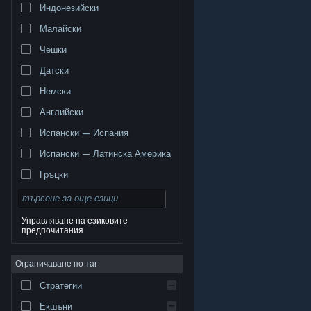
Индонезийски
Малайски
Чешки
Датски
Немски
Английски
Испански — Испания
Испански — Латинска Америка
Гръцки
Управляване на езиковите
предпочитания
© Valve Corporation. Всички права запазени. Всички
търговски марки принадлежат на съответните им
Ограничаване по таг
собственици в САЩ и други страни.
Декларация за
поверителност
|
Юридическа информация
|
Достъпност
|
Условия за ползване на Steam
|
Стратегии
Възстановявания
|
Бисквитки
Екшъни