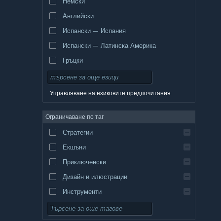
Немски
Английски
Испански — Испания
Испански — Латинска Америка
Гръцки
Управляване на езиковите предпочитания
Ограничаване по таг
Стратегии
Екшъни
Приключенски
Дизайн и илюстрации
Инструменти
Безплатни за пускане
Ролеви