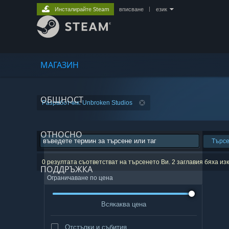
Инсталирайте Steam
вписване
|
език
МАГАЗИН
ОБЩНОСТ
Разработчик: Unbroken Studios
ОТНОСНО
Търс
0 резултата съответстват на търсенето Ви. 2 заглавия бяха и
ПОДДРЪЖКА
Ограничаване по цена
Всякаква цена
Отстъпки и събития