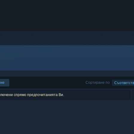
ене
Сортиране по
Съответст
зключени спрямо предпочитанията Ви.