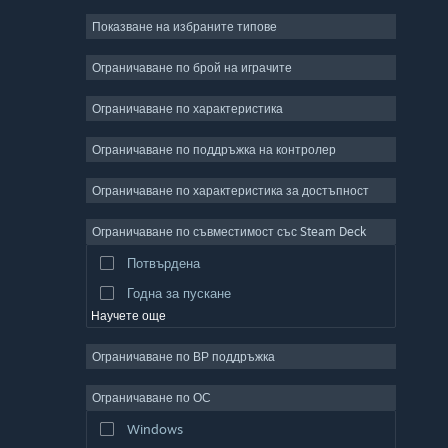
Показване на избраните типове
Масивни мрежови
Независими
Ограничаване по брой на играчите
Ранен достъп
Ограничаване по характеристика
Неангажиращи
Ограничаване по поддръжка на контролер
Симулации
Състезателни
Ограничаване по характеристика за достъпност
Спортни
Ограничаване по съвместимост със Steam Deck
Видео продукция
Потвърдена
Редактор на снимки
Годна за пускане
Научете още
Ограничаване по ВР поддръжка
Ограничаване по ОС
Windows