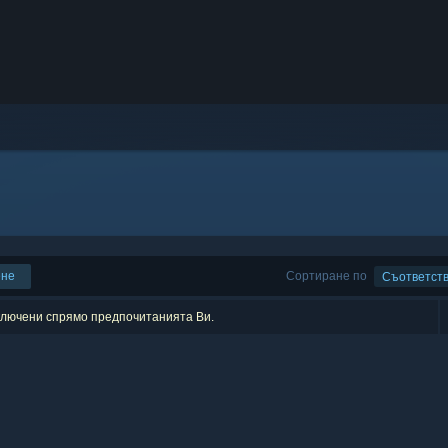
ене
Сортиране по
Съответст
зключени спрямо предпочитанията Ви.