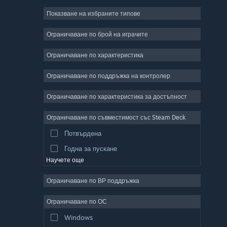
Показване на избраните типове
Масивни мрежови
Независими
Ограничаване по брой на играчите
Ранен достъп
Ограничаване по характеристика
Неангажиращи
Ограничаване по поддръжка на контролер
Симулации
Състезателни
Ограничаване по характеристика за достъпност
Спортни
Ограничаване по съвместимост със Steam Deck
Видео продукция
Потвърдена
Редактор на снимки
Годна за пускане
Научете още
Ограничаване по ВР поддръжка
Ограничаване по ОС
Windows