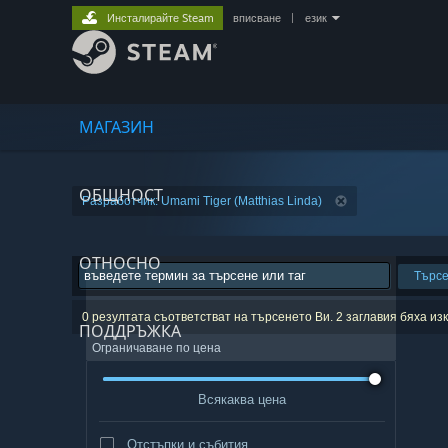
Инсталирайте Steam
вписване
|
език
МАГАЗИН
ОБЩНОСТ
Разработчик: Umami Tiger (Matthias Linda)
ОТНОСНО
Търс
0 резултата съответстват на търсенето Ви. 2 заглавия бяха и
ПОДДРЪЖКА
Ограничаване по цена
Всякаква цена
Отстъпки и събития