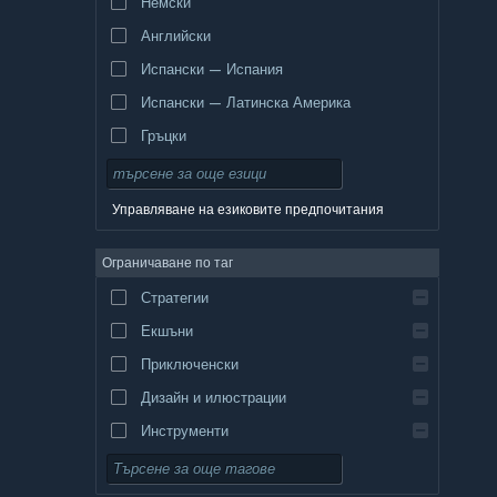
Немски
Английски
Испански — Испания
Испански — Латинска Америка
Гръцки
Управляване на езиковите предпочитания
Ограничаване по таг
Стратегии
Екшъни
Приключенски
Дизайн и илюстрации
Инструменти
Безплатни за пускане
Ролеви