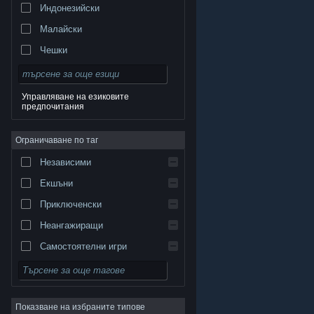
Индонезийски
Малайски
Чешки
Датски
Немски
Управляване на езиковите
предпочитания
Английски
Испански — Испания
Ограничаване по таг
Испански — Латинска Америка
Независими
Гръцки
Екшъни
Приключенски
Неангажиращи
Самостоятелни игри
© Valve Corporation. Всички права запазени. Всички
търговски марки принадлежат на съответните им
Симулации
собственици в САЩ и други страни.
Декларация за
поверителност
|
Юридическа информация
|
Достъпност
|
Условия за ползване на Steam
|
Ролеви
Възстановявания
|
Бисквитки
Показване на избраните типове
Стратегии