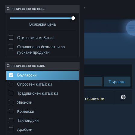
Вписване
Ограничаване по цена
Всякаква цена
Магазин
Отстъпки и събития
Общност
Скриване на безплатни за
Разработчик: Teelur Games
пускане продукти
Относно
Ограничаване по език
Сортиране по
Съответстване
Български
Поддръжка
Търсене
Опростен китайски
Смяна на езика
Традиционен китайски
0 резултата съответстват на търсенето Ви.
1 заглавие беше изключено спрямо предпочитанията Ви.
Японски
Сдобийте се с мобилното Steam приложение
Корейски
Преглед на сайта за настолни компютри
Тайландски
Арабски