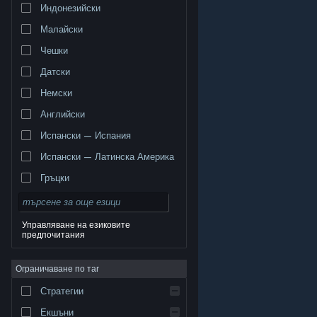
Индонезийски
Малайски
Чешки
Датски
Немски
Английски
Испански — Испания
Испански — Латинска Америка
Гръцки
Управляване на езиковите
предпочитания
© Valve Corporation. Всички права запазени. Всички
търговски марки принадлежат на съответните им
Ограничаване по таг
собственици в САЩ и други страни.
Декларация за
поверителност
|
Юридическа информация
|
Достъпност
|
Условия за ползване на Steam
|
Стратегии
Възстановявания
|
Бисквитки
Екшъни