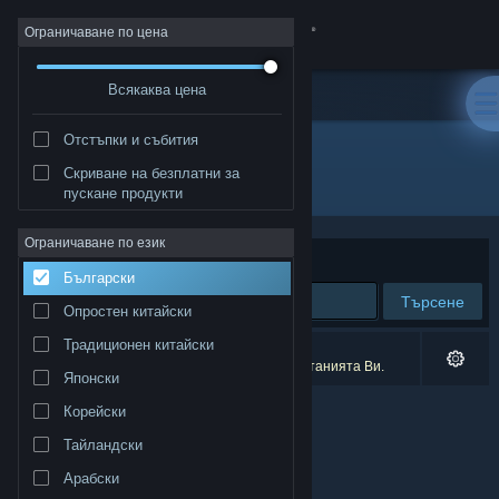
Вписване
Ограничаване по цена
Всякаква цена
Магазин
Отстъпки и събития
Общност
Скриване на безплатни за
Разработчик: THETABLE Z
пускане продукти
Относно
Ограничаване по език
Сортиране по
Съответстване
Български
Поддръжка
Търсене
Опростен китайски
Смяна на езика
Традиционен китайски
0 резултата съответстват на търсенето Ви.
3 заглавия бяха изключени спрямо предпочитанията Ви.
Японски
Сдобийте се с мобилното Steam приложение
Корейски
Преглед на сайта за настолни компютри
Тайландски
Арабски