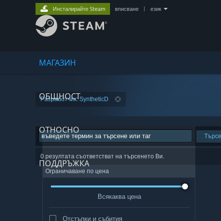
Инсталирайте Steam
вписване
|
език
МАГАЗИН
ОБЩНОСТ
Разработчик: SyntheticD
ОТНОСНО
Търс
0 резултата съответстват на търсенето Ви.
ПОДДРЪЖКА
Ограничаване по цена
Всякаква цена
Отстъпки и събития