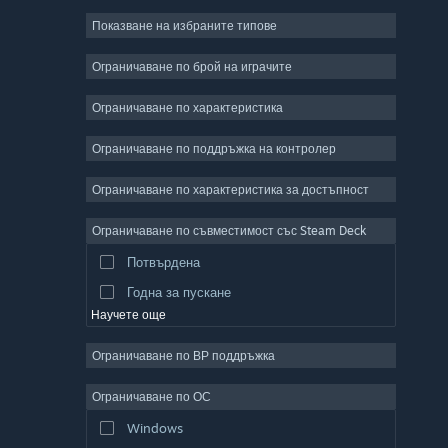
Показване на избраните типове
Масивни мрежови
Независими
Ограничаване по брой на играчите
Ранен достъп
Ограничаване по характеристика
Неангажиращи
Ограничаване по поддръжка на контролер
Симулации
Състезателни
Ограничаване по характеристика за достъпност
Спортни
Ограничаване по съвместимост със Steam Deck
Видео продукция
Потвърдена
Редактор на снимки
Годна за пускане
Научете още
Ограничаване по ВР поддръжка
Ограничаване по ОС
Windows