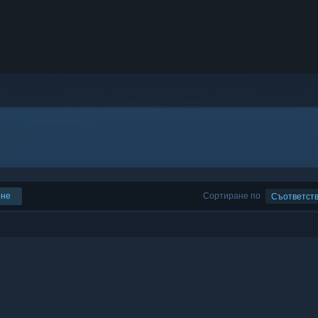
ене
Сортиране по
Съответст