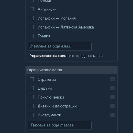
Немски
Английски
Испански — Испания
Испански — Латинска Америка
Гръцки
Управляване на езиковите предпочитания
Ограничаване по таг
Стратегии
Екшъни
Приключенски
Дизайн и илюстрации
Инструменти
Безплатни за пускане
Ролеви