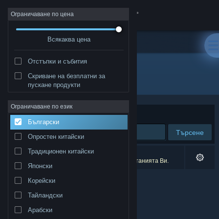
Вписване
Ограничаване по цена
Всякаква цена
Магазин
Отстъпки и събития
Общност
Скриване на безплатни за
Разработчик: Sos Sosowski
пускане продукти
Относно
Ограничаване по език
Сортиране по
Съответстване
Български
Поддръжка
Търсене
Опростен китайски
Смяна на езика
Традиционен китайски
0 резултата съответстват на търсенето Ви.
5 заглавия бяха изключени спрямо предпочитанията Ви.
Японски
Сдобийте се с мобилното Steam приложение
Корейски
Преглед на сайта за настолни компютри
Тайландски
Арабски