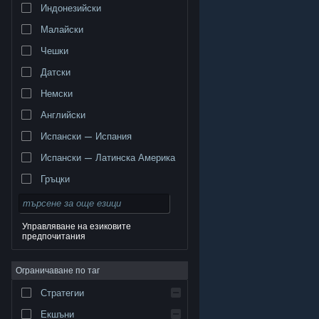
Индонезийски
Малайски
Чешки
Датски
Немски
Английски
Испански — Испания
Испански — Латинска Америка
Гръцки
Управляване на езиковите
предпочитания
© Valve Corporation. Всички права запазени. Всички
търговски марки принадлежат на съответните им
Ограничаване по таг
собственици в САЩ и други страни.
Декларация за
поверителност
|
Юридическа информация
|
Достъпност
|
Условия за ползване на Steam
|
Стратегии
Възстановявания
|
Бисквитки
Екшъни