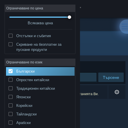
Вписване
Ограничаване по цена
Всякаква цена
Магазин
Отстъпки и събития
Общност
Скриване на безплатни за
Разработчик: Sea of Ghosts
пускане продукти
Относно
Ограничаване по език
Сортиране по
Съответстване
Български
Поддръжка
Търсене
Опростен китайски
Смяна на езика
Традиционен китайски
0 резултата съответстват на търсенето Ви.
3 заглавия бяха изключени спрямо предпочитанията Ви.
Японски
Сдобийте се с мобилното Steam приложение
Корейски
Преглед на сайта за настолни компютри
Тайландски
Арабски