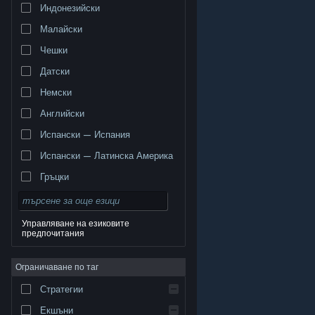
Индонезийски
Малайски
Чешки
Датски
Немски
Английски
Испански — Испания
Испански — Латинска Америка
Гръцки
Управляване на езиковите
предпочитания
© Valve Corporation. Всички права запазени. Всички
търговски марки принадлежат на съответните им
Ограничаване по таг
собственици в САЩ и други страни.
Декларация за
поверителност
|
Юридическа информация
|
Достъпност
|
Условия за ползване на Steam
|
Стратегии
Възстановявания
|
Бисквитки
Екшъни