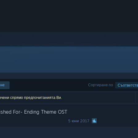
ене
Сортиране по
Съответст
лючени спрямо предпочитанията Ви.
Wished For- Ending Theme OST
5 юни 2017