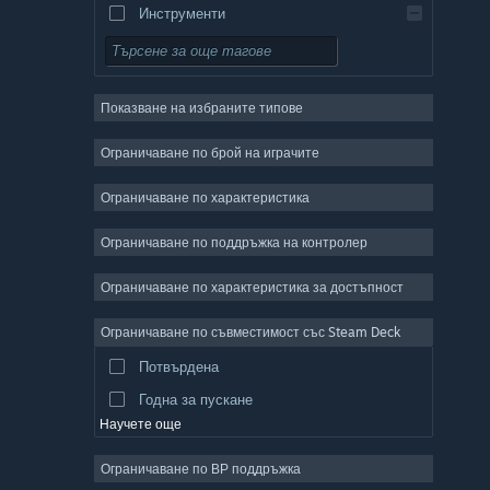
Инструменти
Безплатни за пускане
Ролеви
Показване на избраните типове
Масивни мрежови
Независими
Ограничаване по брой на играчите
Ранен достъп
Ограничаване по характеристика
Неангажиращи
Ограничаване по поддръжка на контролер
Симулации
Състезателни
Ограничаване по характеристика за достъпност
Спортни
Ограничаване по съвместимост със Steam Deck
Видео продукция
Потвърдена
Редактор на снимки
Годна за пускане
Научете още
Ограничаване по ВР поддръжка