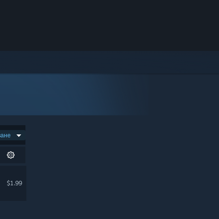
ване
$1.99