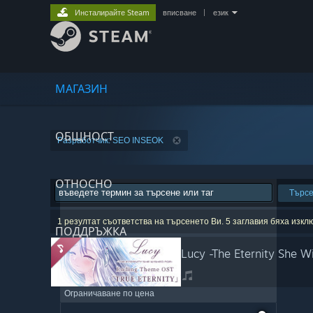
Инсталирайте Steam
вписване
|
език
МАГАЗИН
ОБЩНОСТ
Разработчик: SEO INSEOK
ОТНОСНО
Търс
1 резултат съответства на търсенето Ви. 5 заглавия бяха изк
ПОДДРЪЖКА
Lucy -The Eternity She 
Ограничаване по цена