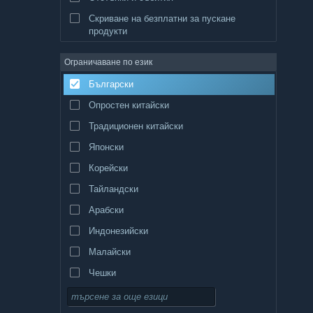
Скриване на безплатни за пускане
продукти
Ограничаване по език
Български
Опростен китайски
Традиционен китайски
Японски
Корейски
Тайландски
Арабски
Индонезийски
Малайски
Чешки
Датски