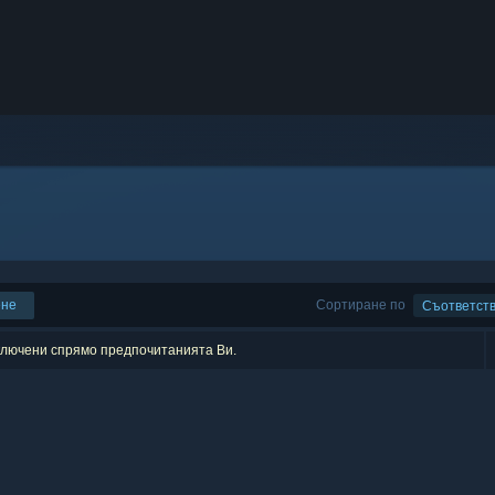
ене
Сортиране по
Съответст
зключени спрямо предпочитанията Ви.