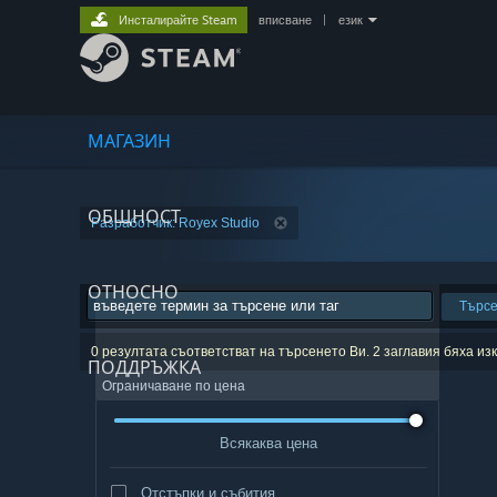
Инсталирайте Steam
вписване
|
език
МАГАЗИН
ОБЩНОСТ
Разработчик: Royex Studio
ОТНОСНО
Търс
0 резултата съответстват на търсенето Ви. 2 заглавия бяха и
ПОДДРЪЖКА
Ограничаване по цена
Всякаква цена
Отстъпки и събития