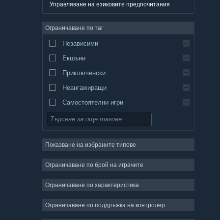
Немски
Управляване на езиковите предпочитания
Английски
Ограничаване по таг
Испански — Испания
Независими
Испански — Латинска Америка
Екшъни
Гръцки
Приключенски
Неангажиращи
Самостоятелни игри
Симулации
Ролеви
Показване на избраните типове
Стратегии
Двуизмерни
Ограничаване по брой на играчите
Ранен достъп
Ограничаване по характеристика
Триизмерни
Ограничаване по поддръжка на контролер
Безплатни за пускане
Атмосферни