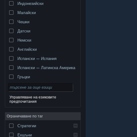
Индонезийски
Малайски
Чешки
Датски
Немски
Английски
Испански — Испания
Испански — Латинска Америка
Гръцки
Управляване на езиковите
предпочитания
© Valve Corporation. Всички права запазени. Всички
търговски марки принадлежат на съответните им
Ограничаване по таг
собственици в САЩ и други страни.
Декларация за
поверителност
|
Юридическа информация
|
Достъпност
|
Условия за ползване на Steam
|
Стратегии
Възстановявания
|
Бисквитки
Екшъни