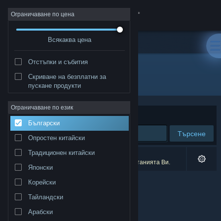
Вписване
Ограничаване по цена
Всякаква цена
Магазин
Отстъпки и събития
Общност
Скриване на безплатни за
Разработчик: Rockstar North
пускане продукти
Относно
Ограничаване по език
Сортиране по
Съответстване
Български
Поддръжка
Търсене
Опростен китайски
Смяна на езика
Традиционен китайски
0 резултата съответстват на търсенето Ви.
3 заглавия бяха изключени спрямо предпочитанията Ви.
Японски
Сдобийте се с мобилното Steam приложение
Корейски
Преглед на сайта за настолни компютри
Тайландски
Арабски