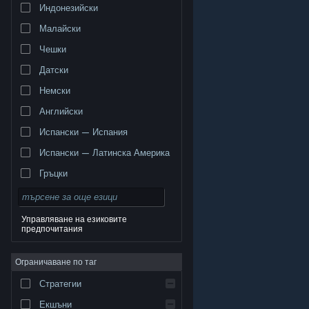
Индонезийски
Малайски
Чешки
Датски
Немски
Английски
Испански — Испания
Испански — Латинска Америка
Гръцки
Управляване на езиковите
предпочитания
© Valve Corporation. Всички права запазени. Всички
търговски марки принадлежат на съответните им
Ограничаване по таг
собственици в САЩ и други страни.
Декларация за
поверителност
|
Юридическа информация
|
Достъпност
|
Условия за ползване на Steam
|
Стратегии
Възстановявания
|
Бисквитки
Екшъни