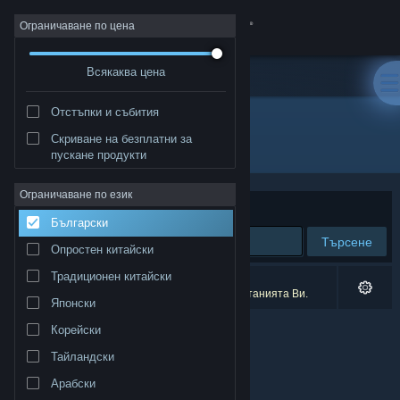
Вписване
Ограничаване по цена
Всякаква цена
Магазин
Отстъпки и събития
Общност
Скриване на безплатни за
Разработчик: RJ Arcade
пускане продукти
Относно
Ограничаване по език
Сортиране по
Съответстване
Български
Поддръжка
Търсене
Опростен китайски
Смяна на езика
Традиционен китайски
0 резултата съответстват на търсенето Ви.
3 заглавия бяха изключени спрямо предпочитанията Ви.
Японски
Сдобийте се с мобилното Steam приложение
Корейски
Преглед на сайта за настолни компютри
Тайландски
Арабски