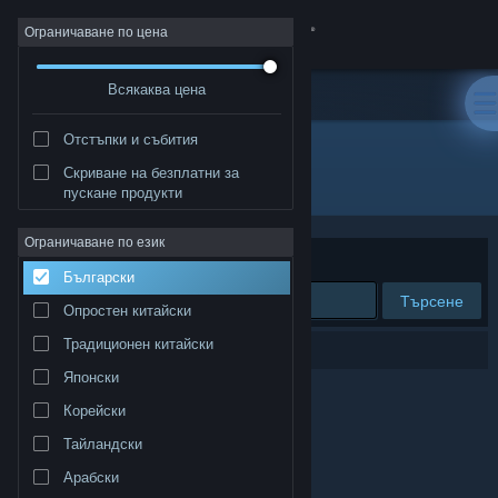
Вписване
Ограничаване по цена
Всякаква цена
Магазин
Отстъпки и събития
Общност
Скриване на безплатни за
Разработчик: PurpleLamp
пускане продукти
Относно
Ограничаване по език
Сортиране по
Съответстване
Български
Поддръжка
Търсене
Опростен китайски
Смяна на езика
Традиционен китайски
0 резултата съответстват на търсенето Ви.
Японски
Сдобийте се с мобилното Steam приложение
Корейски
Преглед на сайта за настолни компютри
Тайландски
Арабски