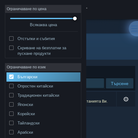
Вписване
Ограничаване по цена
Всякаква цена
Магазин
Отстъпки и събития
Общност
Скриване на безплатни за
Разработчик: Polytron Corporation
пускане продукти
Относно
Ограничаване по език
Сортиране по
Съответстване
Български
Поддръжка
Търсене
Опростен китайски
Смяна на езика
Традиционен китайски
0 резултата съответстват на търсенето Ви.
1 заглавие беше изключено спрямо предпочитанията Ви.
Японски
Сдобийте се с мобилното Steam приложение
Корейски
Преглед на сайта за настолни компютри
Тайландски
Арабски