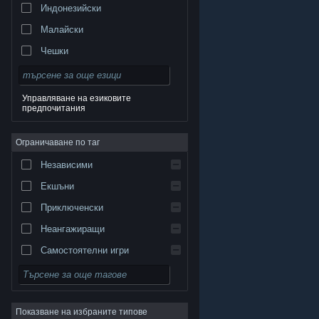
Индонезийски
Малайски
Чешки
Датски
Немски
Управляване на езиковите
предпочитания
Английски
Испански — Испания
Ограничаване по таг
Испански — Латинска Америка
Независими
Гръцки
Екшъни
Приключенски
Неангажиращи
Самостоятелни игри
© Valve Corporation. Всички права запазени. Всички
търговски марки принадлежат на съответните им
Симулации
собственици в САЩ и други страни.
Декларация за
поверителност
|
Юридическа информация
|
Достъпност
|
Условия за ползване на Steam
|
Ролеви
Възстановявания
|
Бисквитки
Показване на избраните типове
Стратегии