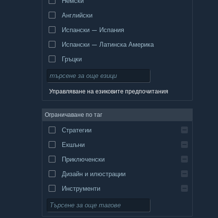
Немски
Английски
Испански — Испания
Испански — Латинска Америка
Гръцки
Управляване на езиковите предпочитания
Ограничаване по таг
Стратегии
Екшъни
Приключенски
Дизайн и илюстрации
Инструменти
Безплатни за пускане
Ролеви