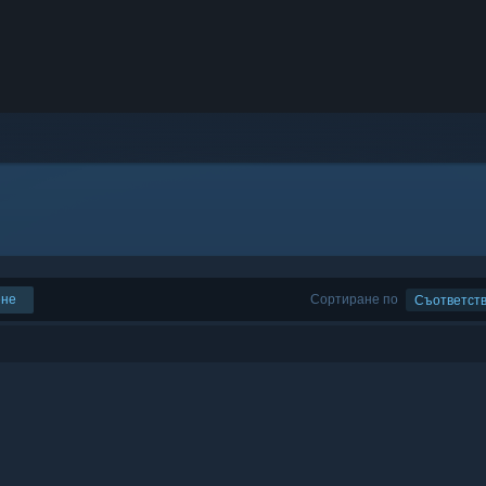
ене
Сортиране по
Съответст