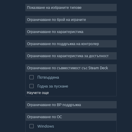
Показване на избраните типове
Масивни мрежови
Независими
Ограничаване по брой на играчите
Ранен достъп
Ограничаване по характеристика
Неангажиращи
Ограничаване по поддръжка на контролер
Симулации
Състезателни
Ограничаване по характеристика за достъпност
Спортни
Ограничаване по съвместимост със Steam Deck
Видео продукция
Потвърдена
Редактор на снимки
Годна за пускане
Научете още
Ограничаване по ВР поддръжка
Ограничаване по ОС
Windows