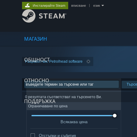
Инсталирайте Steam
вписване
|
език
МАГАЗИН
ОБЩНОСТ
Разработчик: Petrolhead software
ОТНОСНО
Търс
0 резултата съответстват на търсенето Ви.
ПОДДРЪЖКА
Ограничаване по цена
Всякаква цена
Отстъпки и събития