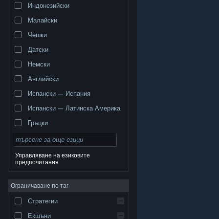
Индонезийски
Малайски
Чешки
Датски
Немски
Английски
Испански — Испания
Испански — Латинска Америка
Гръцки
Управляване на езиковите
предпочитания
© Valve Corporation. Всички права запазени. Всички
търговски марки принадлежат на съответните им
Ограничаване по таг
собственици в САЩ и други страни.
Декларация за
поверителност
|
Юридическа информация
|
Достъпност
|
Условия за ползване на Steam
|
Стратегии
Възстановявания
|
Бисквитки
Екшъни