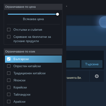
Вписване
Ограничаване по цена
Всякаква цена
Магазин
Отстъпки и събития
Общност
Скриване на безплатни за
Разработчик: Nerdvision Games
пускане продукти
Относно
Ограничаване по език
Сортиране по
Съответстване
Български
Поддръжка
Търсене
Опростен китайски
Смяна на езика
Традиционен китайски
0 резултата съответстват на търсенето Ви.
6 заглавия бяха изключени спрямо предпочитанията Ви.
Японски
Сдобийте се с мобилното Steam приложение
Корейски
Преглед на сайта за настолни компютри
Тайландски
Арабски