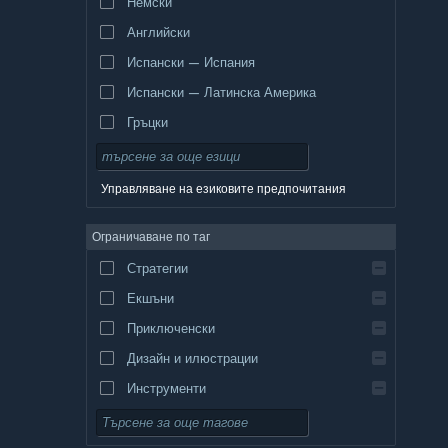
Немски
Английски
Испански — Испания
Испански — Латинска Америка
Гръцки
Управляване на езиковите предпочитания
Ограничаване по таг
Стратегии
Екшъни
Приключенски
Дизайн и илюстрации
Инструменти
Безплатни за пускане
Ролеви