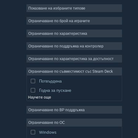
Показване на избраните типове
Масивни мрежови
Независими
Ограничаване по брой на играчите
Ранен достъп
Ограничаване по характеристика
Неангажиращи
Ограничаване по поддръжка на контролер
Симулации
Състезателни
Ограничаване по характеристика за достъпност
Спортни
Ограничаване по съвместимост със Steam Deck
Видео продукция
Потвърдена
Редактор на снимки
Годна за пускане
Научете още
Ограничаване по ВР поддръжка
Ограничаване по ОС
Windows