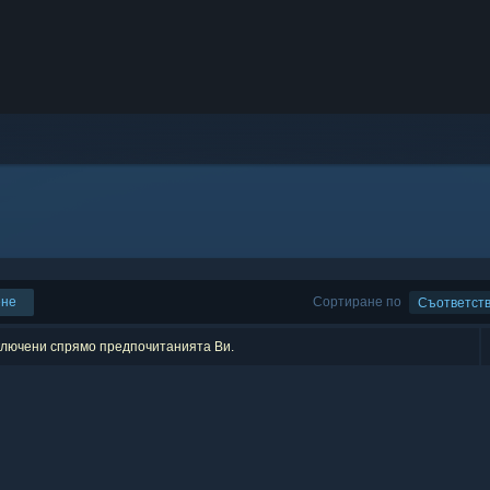
ене
Сортиране по
Съответст
зключени спрямо предпочитанията Ви.