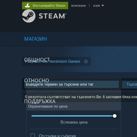
Инсталирайте Steam
вписване
|
език
МАГАЗИН
ОБЩНОСТ
Разработчик: Nerdvision Games
ОТНОСНО
Търс
0 резултата съответстват на търсенето Ви. 6 заглавия бяха и
ПОДДРЪЖКА
Ограничаване по цена
Всякаква цена
Отстъпки и събития