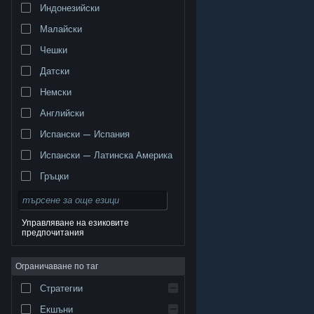
Индонезийски
Малайски
Чешки
Датски
Немски
Английски
Испански — Испания
Испански — Латинска Америка
Гръцки
Управляване на езиковите
предпочитания
© Valve Corporation. Всички права запазени. Всички
търговски марки принадлежат на съответните им
Ограничаване по таг
собственици в САЩ и други страни.
Декларация за
поверителност
|
Юридическа информация
|
Достъпност
|
Условия за ползване на Steam
|
Стратегии
Възстановявания
|
Бисквитки
Екшъни