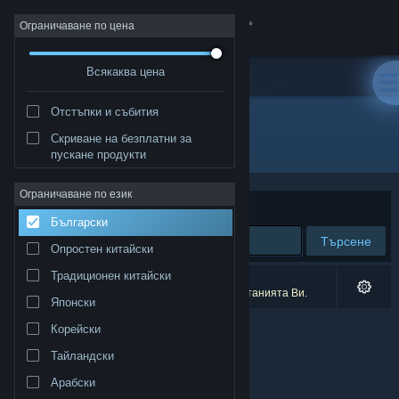
Вписване
Ограничаване по цена
Всякаква цена
Магазин
Отстъпки и събития
Общност
Скриване на безплатни за
Разработчик: Nekomura Games
пускане продукти
Относно
Ограничаване по език
Сортиране по
Съответстване
Български
Поддръжка
Търсене
Опростен китайски
Смяна на езика
Традиционен китайски
0 резултата съответстват на търсенето Ви.
5 заглавия бяха изключени спрямо предпочитанията Ви.
Японски
Сдобийте се с мобилното Steam приложение
Корейски
Преглед на сайта за настолни компютри
Тайландски
Арабски