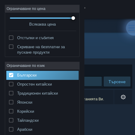
Вписване
Ограничаване по цена
Всякаква цена
Магазин
Отстъпки и събития
Общност
Скриване на безплатни за
Разработчик: Nauris Amatnieks
пускане продукти
Относно
Ограничаване по език
Сортиране по
Съответстване
Български
Поддръжка
Търсене
Опростен китайски
Смяна на езика
Традиционен китайски
0 резултата съответстват на търсенето Ви.
4 заглавия бяха изключени спрямо предпочитанията Ви.
Японски
Сдобийте се с мобилното Steam приложение
Корейски
Преглед на сайта за настолни компютри
Тайландски
Арабски