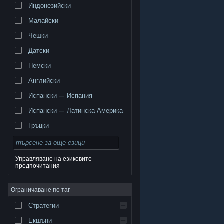
Индонезийски
Малайски
Чешки
Датски
Немски
Английски
Испански — Испания
Испански — Латинска Америка
Гръцки
Управляване на езиковите
предпочитания
© Valve Corporation. Всички права запазени. Всички
търговски марки принадлежат на съответните им
Ограничаване по таг
собственици в САЩ и други страни.
Декларация за
поверителност
|
Юридическа информация
|
Достъпност
|
Условия за ползване на Steam
|
Стратегии
Възстановявания
|
Бисквитки
Екшъни