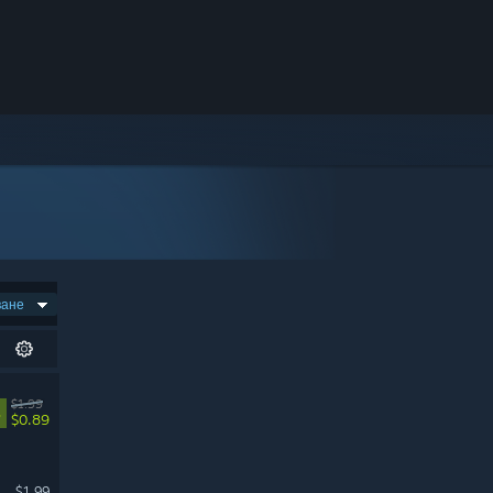
ване
$1.99
%
$0.89
$1.99