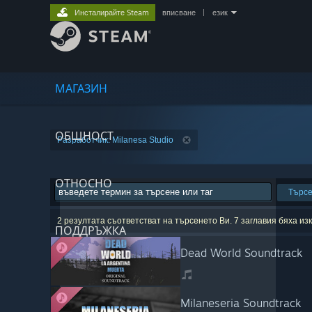
Инсталирайте Steam
вписване
|
език
МАГАЗИН
ОБЩНОСТ
Разработчик: Milanesa Studio
ОТНОСНО
Търс
2 резултата съответстват на търсенето Ви. 7 заглавия бяха и
ПОДДРЪЖКА
Dead World Soundtrack
Milaneseria Soundtrack