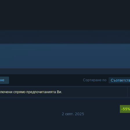
ене
Сортиране по
Съответст
зключени спрямо предпочитанията Ви.
-55
2 септ. 2025