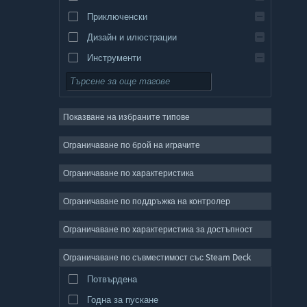
Приключенски
Дизайн и илюстрации
Инструменти
Безплатни за пускане
Ролеви
Показване на избраните типове
Масивни мрежови
Независими
Ограничаване по брой на играчите
Ранен достъп
Ограничаване по характеристика
Неангажиращи
Ограничаване по поддръжка на контролер
Симулации
Състезателни
Ограничаване по характеристика за достъпност
Спортни
Ограничаване по съвместимост със Steam Deck
Видео продукция
Потвърдена
Редактор на снимки
Годна за пускане