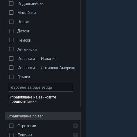
Индонезийски
Малайски
Чешки
Датски
Немски
Английски
Испански — Испания
Испански — Латинска Америка
Гръцки
Управляване на езиковите
предпочитания
© Valve Corporation. Всички права запазени. Всички
търговски марки принадлежат на съответните им
Ограничаване по таг
собственици в САЩ и други страни.
Декларация за
поверителност
|
Юридическа информация
|
Достъпност
|
Условия за ползване на Steam
|
Стратегии
Възстановявания
|
Бисквитки
Екшъни