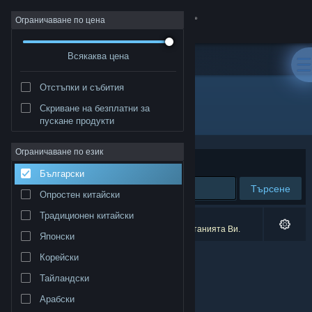
Вписване
Ограничаване по цена
Всякаква цена
Магазин
Отстъпки и събития
Общност
Скриване на безплатни за
Разработчик: MadoWorks
пускане продукти
Относно
Ограничаване по език
Сортиране по
Съответстване
Български
Поддръжка
Търсене
Опростен китайски
Смяна на езика
Традиционен китайски
0 резултата съответстват на търсенето Ви.
2 заглавия бяха изключени спрямо предпочитанията Ви.
Японски
Сдобийте се с мобилното Steam приложение
Корейски
Преглед на сайта за настолни компютри
Тайландски
Арабски