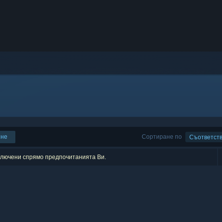
ене
Сортиране по
Съответст
зключени спрямо предпочитанията Ви.