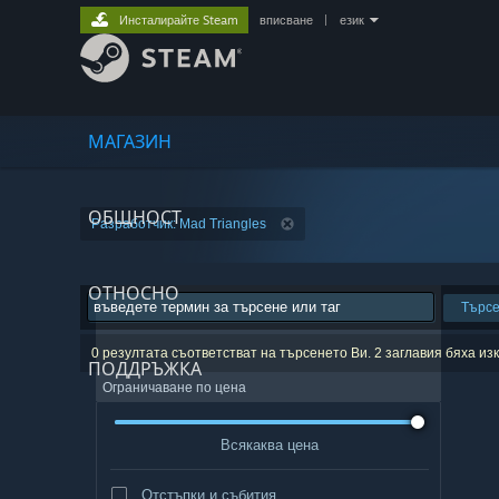
Инсталирайте Steam
вписване
|
език
МАГАЗИН
ОБЩНОСТ
Разработчик: Mad Triangles
ОТНОСНО
Търс
0 резултата съответстват на търсенето Ви. 2 заглавия бяха и
ПОДДРЪЖКА
Ограничаване по цена
Всякаква цена
Отстъпки и събития