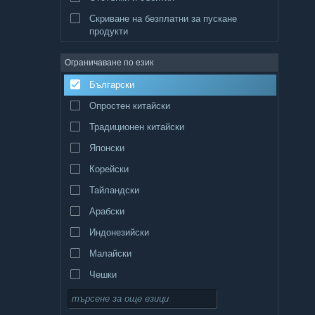
Скриване на безплатни за пускане
продукти
Ограничаване по език
Български
Опростен китайски
Традиционен китайски
Японски
Корейски
Тайландски
Арабски
Индонезийски
Малайски
Чешки
Датски