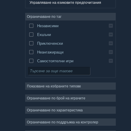
Немски
Управляване на езиковите предпочитания
Английски
Ограничаване по таг
Испански — Испания
Независими
Испански — Латинска Америка
Екшъни
Гръцки
Приключенски
Неангажиращи
Самостоятелни игри
Симулации
Ролеви
Показване на избраните типове
Стратегии
Двуизмерни
Ограничаване по брой на играчите
Ранен достъп
Ограничаване по характеристика
Триизмерни
Ограничаване по поддръжка на контролер
Безплатни за пускане
Атмосферни