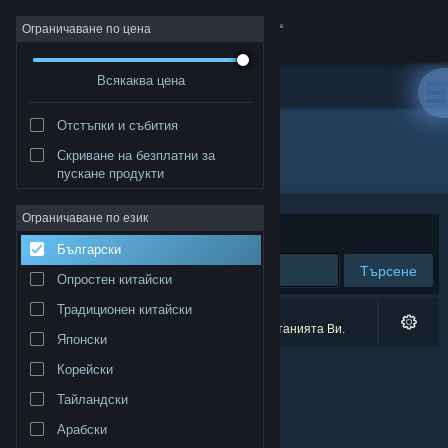
Вписване
Ограничаване по цена
Всякаква цена
Магазин
Отстъпки и събития
Общност
Скриване на безплатни за
Разработчик: Luna's Tail Creative LLC
пускане продукти
Относно
Ограничаване по език
Сортиране по
Съответстване
Български
Поддръжка
Търсене
Опростен китайски
Смяна на езика
Традиционен китайски
0 резултата съответстват на търсенето Ви.
2 заглавия бяха изключени спрямо предпочитанията Ви.
Японски
Сдобийте се с мобилното Steam приложение
Корейски
Преглед на сайта за настолни компютри
Тайландски
Арабски