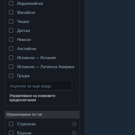
Индонезийски
Малайски
Чешки
Датски
Немски
Английски
Испански — Испания
Испански — Латинска Америка
Гръцки
Управляване на езиковите
предпочитания
© Valve Corporation. Всички права запазени. Всички
търговски марки принадлежат на съответните им
Ограничаване по таг
собственици в САЩ и други страни.
Декларация за
поверителност
|
Юридическа информация
|
Достъпност
|
Условия за ползване на Steam
|
Стратегии
Възстановявания
|
Бисквитки
Екшъни