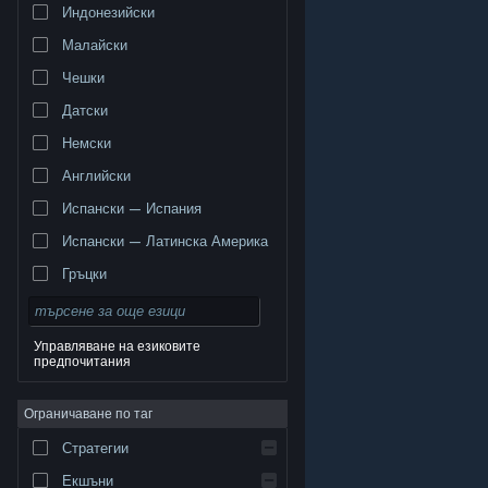
Индонезийски
Малайски
Чешки
Датски
Немски
Английски
Испански — Испания
Испански — Латинска Америка
Гръцки
Управляване на езиковите
предпочитания
© Valve Corporation. Всички права запазени. Всички
търговски марки принадлежат на съответните им
Ограничаване по таг
собственици в САЩ и други страни.
Декларация за
поверителност
|
Юридическа информация
|
Достъпност
|
Условия за ползване на Steam
|
Стратегии
Възстановявания
|
Бисквитки
Екшъни