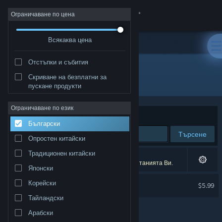
Вписване
Ограничаване по цена
Всякаква цена
Магазин
Отстъпки и събития
Общност
Скриване на безплатни за
Разработчик: Lucy B. Locks
пускане продукти
Относно
Ограничаване по език
Сортиране по
Съответстване
Български
Поддръжка
Търсене
Опростен китайски
Смяна на езика
Традиционен китайски
1 резултат съответства на търсенето Ви.
1 заглавие беше изключено спрямо предпочитанията Ви.
Японски
Сдобийте се с мобилното Steam приложение
Lucid Blocks Soundtrack
Корейски
$5.99
Преглед на сайта за настолни компютри
Тайландски
Арабски