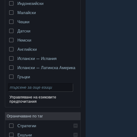
Индонезийски
Малайски
Чешки
Датски
Немски
Английски
Испански — Испания
Испански — Латинска Америка
Гръцки
Управляване на езиковите
предпочитания
© Valve Corporation. Всички права запазени. Всички
търговски марки принадлежат на съответните им
Ограничаване по таг
собственици в САЩ и други страни.
Декларация за
поверителност
|
Юридическа информация
|
Достъпност
|
Условия за ползване на Steam
|
Стратегии
Възстановявания
|
Бисквитки
Екшъни