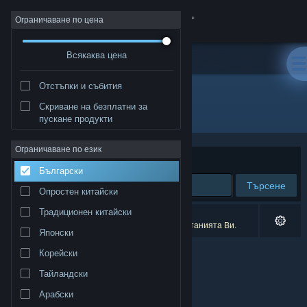
Вписване
Ограничаване по цена
Всякаква цена
Магазин
Отстъпки и събития
Общност
Скриване на безплатни за
Разработчик: LocalJamStudio
пускане продукти
Относно
Ограничаване по език
Сортиране по
Съответстване
Български
Поддръжка
Търсене
Опростен китайски
Смяна на езика
Традиционен китайски
0 резултата съответстват на търсенето Ви.
5 заглавия бяха изключени спрямо предпочитанията Ви.
Японски
Сдобийте се с мобилното Steam приложение
Корейски
Преглед на сайта за настолни компютри
Тайландски
Арабски