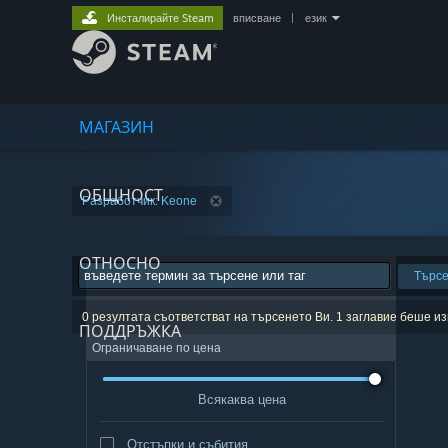
Инсталирайте Steam
вписване
|
език
МАГАЗИН
ОБЩНОСТ
Разработчик: Keone
ОТНОСНО
Търс
0 резултата съответстват на търсенето Ви. 1 заглавие беше 
ПОДДРЪЖКА
Ограничаване по цена
Всякаква цена
Отстъпки и събития