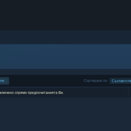
ене
Сортиране по
Съответст
изключено спрямо предпочитанията Ви.