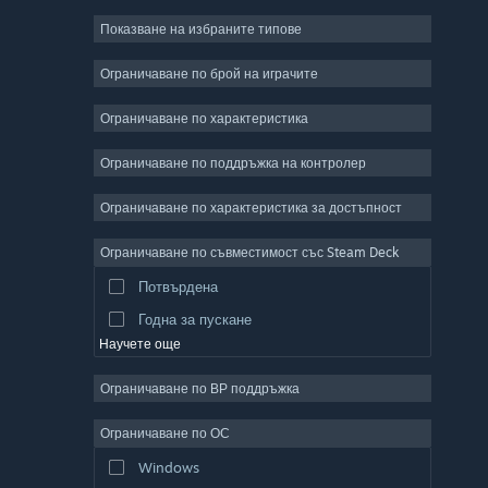
Показване на избраните типове
Масивни мрежови
Независими
Ограничаване по брой на играчите
Ранен достъп
Ограничаване по характеристика
Неангажиращи
Ограничаване по поддръжка на контролер
Симулации
Състезателни
Ограничаване по характеристика за достъпност
Спортни
Ограничаване по съвместимост със Steam Deck
Видео продукция
Потвърдена
Редактор на снимки
Годна за пускане
Научете още
Ограничаване по ВР поддръжка
Ограничаване по ОС
Windows