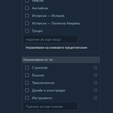
Немски
Английски
Испански — Испания
Испански — Латинска Америка
Гръцки
Управляване на езиковите предпочитания
Ограничаване по таг
Стратегии
Екшъни
Приключенски
Дизайн и илюстрации
Инструменти
Безплатни за пускане
Ролеви