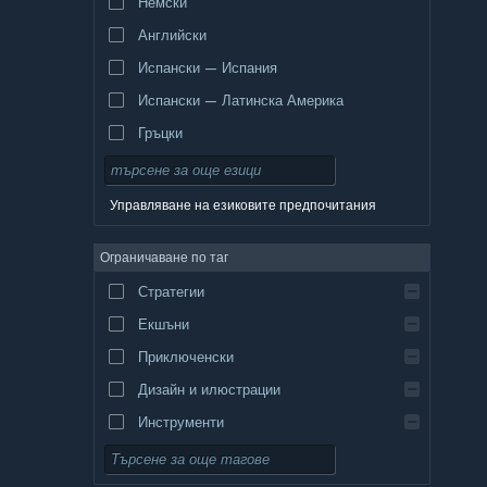
Немски
Английски
Испански — Испания
Испански — Латинска Америка
Гръцки
Управляване на езиковите предпочитания
Ограничаване по таг
Стратегии
Екшъни
Приключенски
Дизайн и илюстрации
Инструменти
Безплатни за пускане
Ролеви