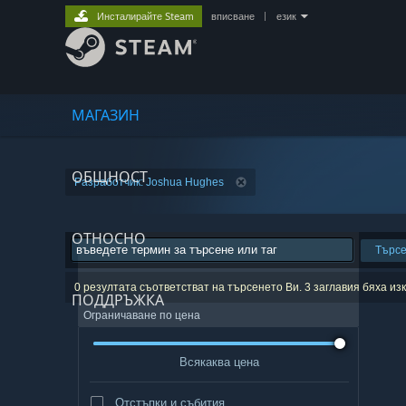
Инсталирайте Steam
вписване
|
език
МАГАЗИН
ОБЩНОСТ
Разработчик: Joshua Hughes
ОТНОСНО
Търс
0 резултата съответстват на търсенето Ви. 3 заглавия бяха и
ПОДДРЪЖКА
Ограничаване по цена
Всякаква цена
Отстъпки и събития