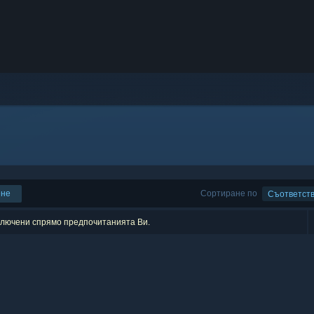
ене
Сортиране по
Съответст
зключени спрямо предпочитанията Ви.