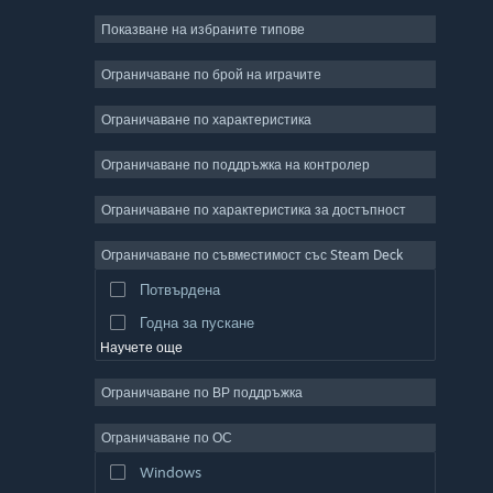
Показване на избраните типове
Масивни мрежови
Независими
Ограничаване по брой на играчите
Ранен достъп
Ограничаване по характеристика
Неангажиращи
Ограничаване по поддръжка на контролер
Симулации
Състезателни
Ограничаване по характеристика за достъпност
Спортни
Ограничаване по съвместимост със Steam Deck
Видео продукция
Потвърдена
Редактор на снимки
Годна за пускане
Научете още
Ограничаване по ВР поддръжка
Ограничаване по ОС
Windows