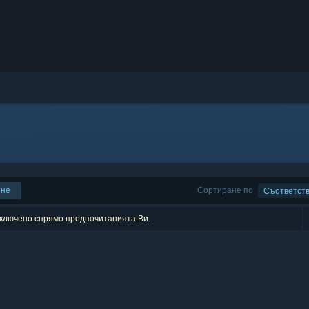
ене
Сортиране по
Съответст
изключено спрямо предпочитанията Ви.