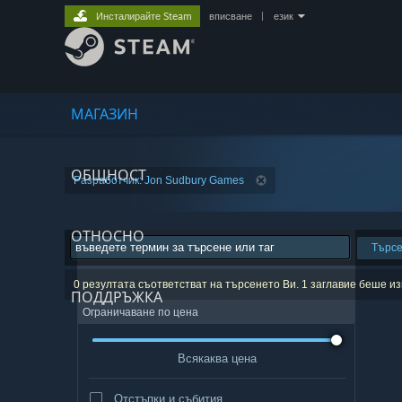
Инсталирайте Steam
вписване
|
език
МАГАЗИН
ОБЩНОСТ
Разработчик: Jon Sudbury Games
ОТНОСНО
Търс
0 резултата съответстват на търсенето Ви. 1 заглавие беше 
ПОДДРЪЖКА
Ограничаване по цена
Всякаква цена
Отстъпки и събития