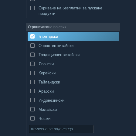
Скриване на безплатни за пускане
продукти
Ограничаване по език
Български
Опростен китайски
Традиционен китайски
Японски
Корейски
Тайландски
Арабски
Индонезийски
Малайски
Чешки
Датски