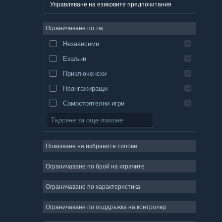
Немски
Управляване на езиковите предпочитания
Английски
Ограничаване по таг
Испански — Испания
Независими
Испански — Латинска Америка
Екшъни
Гръцки
Приключенски
Неангажиращи
Самостоятелни игри
Симулации
Ролеви
Показване на избраните типове
Стратегии
Двуизмерни
Ограничаване по брой на играчите
Ранен достъп
Ограничаване по характеристика
Триизмерни
Ограничаване по поддръжка на контролер
Безплатни за пускане
Атмосферни