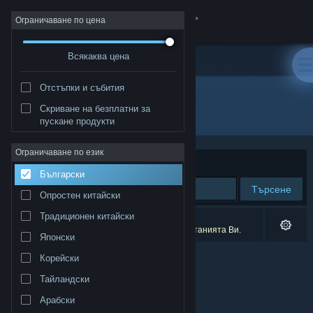
Вписване
Ограничаване по цена
Всякаква цена
Магазин
Отстъпки и събития
Общност
Скриване на безплатни за
Разработчик: JBroook
пускане продукти
Относно
Ограничаване по език
Сортиране по
Съответстване
Български
Поддръжка
Търсене
Опростен китайски
Смяна на езика
Традиционен китайски
0 резултата съответстват на търсенето Ви.
4 заглавия бяха изключени спрямо предпочитанията Ви.
Японски
Сдобийте се с мобилното Steam приложение
Корейски
Преглед на сайта за настолни компютри
Тайландски
Арабски