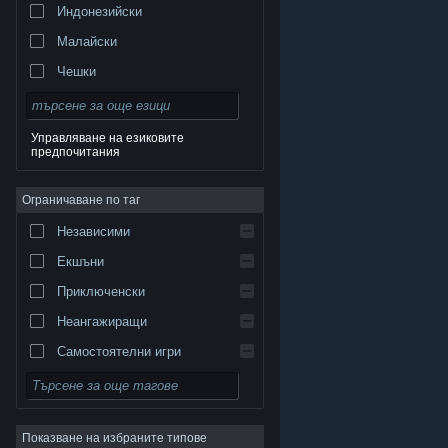
Индонезийски
Малайски
Чешки
Датски
Немски
Управляване на езиковите
предпочитания
Английски
Испански — Испания
Ограничаване по таг
Испански — Латинска Америка
Независими
Гръцки
Екшъни
Приключенски
Неангажиращи
Самостоятелни игри
© Valve Corporation. Всички права запазени. Всички
търговски марки принадлежат на съответните им
Симулации
собственици в САЩ и други страни.
Декларация за
поверителност
|
Юридическа информация
|
Достъпност
|
Условия за ползване на Steam
|
Ролеви
Възстановявания
|
Бисквитки
Показване на избраните типове
Стратегии