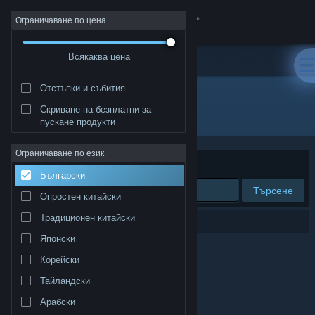
Вписване
Ограничаване по цена
Всякаква цена
Магазин
Отстъпки и събития
Общност
Скриване на безплатни за
Разработчик: ICNP
пускане продукти
Относно
Ограничаване по език
Сортиране по
Съответстване
Български
Поддръжка
Търсене
Опростен китайски
Смяна на езика
Традиционен китайски
0 резултата съответстват на търсенето Ви.
Японски
Сдобийте се с мобилното Steam приложение
Корейски
Преглед на сайта за настолни компютри
Тайландски
Арабски