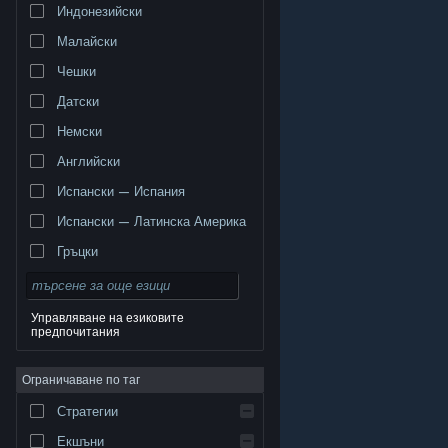
Индонезийски
Малайски
Чешки
Датски
Немски
Английски
Испански — Испания
Испански — Латинска Америка
Гръцки
Управляване на езиковите
предпочитания
© Valve Corporation. Всички права запазени. Всички
търговски марки принадлежат на съответните им
Ограничаване по таг
собственици в САЩ и други страни.
Декларация за
поверителност
|
Юридическа информация
|
Достъпност
|
Условия за ползване на Steam
|
Стратегии
Възстановявания
|
Бисквитки
Екшъни