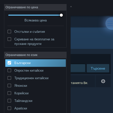
Вписване
Ограничаване по цена
Всякаква цена
Магазин
Отстъпки и събития
Общност
Скриване на безплатни за
Разработчик: Hazy mist Studio
пускане продукти
Относно
Ограничаване по език
Сортиране по
Съответстване
Български
Поддръжка
Търсене
Опростен китайски
Смяна на езика
Традиционен китайски
0 резултата съответстват на търсенето Ви.
1 заглавие беше изключено спрямо предпочитанията Ви.
Японски
Сдобийте се с мобилното Steam приложение
Корейски
Преглед на сайта за настолни компютри
Тайландски
Арабски