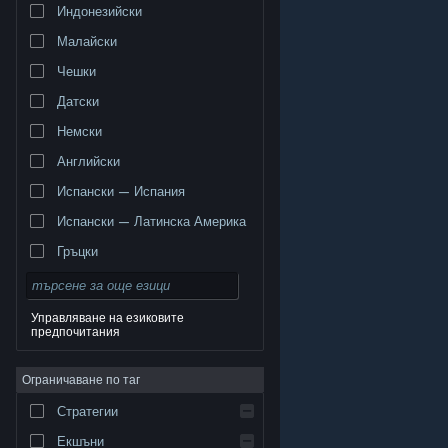
Индонезийски
Малайски
Чешки
Датски
Немски
Английски
Испански — Испания
Испански — Латинска Америка
Гръцки
Управляване на езиковите
предпочитания
© Valve Corporation. Всички права запазени. Всички
търговски марки принадлежат на съответните им
Ограничаване по таг
собственици в САЩ и други страни.
Декларация за
поверителност
|
Юридическа информация
|
Достъпност
|
Условия за ползване на Steam
|
Стратегии
Възстановявания
|
Бисквитки
Екшъни