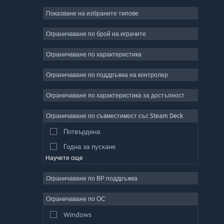
Показване на избраните типове
Масивни мрежови
Независими
Ограничаване по брой на играчите
Ранен достъп
Ограничаване по характеристика
Неангажиращи
Ограничаване по поддръжка на контролер
Симулации
Състезателни
Ограничаване по характеристика за достъпност
Спортни
Ограничаване по съвместимост със Steam Deck
Видео продукция
Потвърдена
Редактор на снимки
Годна за пускане
Научете още
Ограничаване по ВР поддръжка
Ограничаване по ОС
Windows