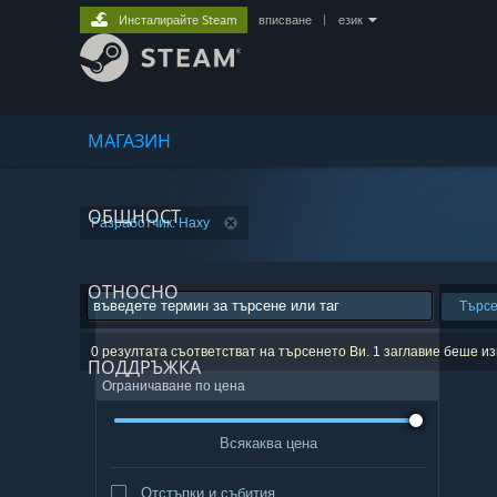
Инсталирайте Steam
вписване
|
език
МАГАЗИН
ОБЩНОСТ
Разработчик: Haxy
ОТНОСНО
Търс
0 резултата съответстват на търсенето Ви. 1 заглавие беше 
ПОДДРЪЖКА
Ограничаване по цена
Всякаква цена
Отстъпки и събития