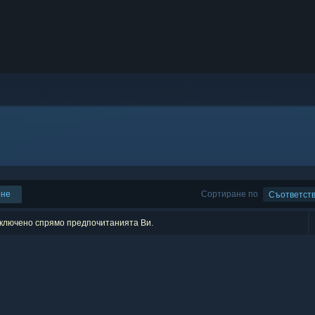
ене
Сортиране по
Съответст
изключено спрямо предпочитанията Ви.