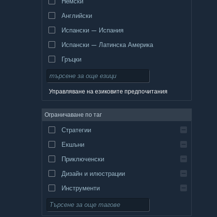
Немски
Английски
Испански — Испания
Испански — Латинска Америка
Гръцки
Управляване на езиковите предпочитания
Ограничаване по таг
Стратегии
Екшъни
Приключенски
Дизайн и илюстрации
Инструменти
Безплатни за пускане
Ролеви