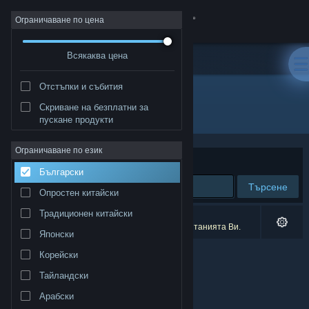
Вписване
Ограничаване по цена
Всякаква цена
Магазин
Отстъпки и събития
Общност
Скриване на безплатни за
Разработчик: Hauskaz
пускане продукти
Относно
Ограничаване по език
Сортиране по
Съответстване
Български
Поддръжка
Търсене
Опростен китайски
Смяна на езика
Традиционен китайски
0 резултата съответстват на търсенето Ви.
1 заглавие беше изключено спрямо предпочитанията Ви.
Японски
Сдобийте се с мобилното Steam приложение
Корейски
Преглед на сайта за настолни компютри
Тайландски
Арабски