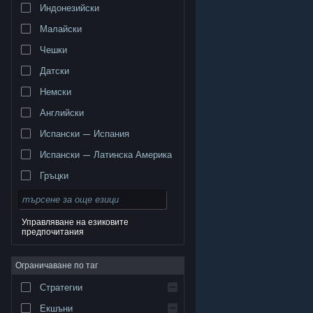
Индонезийски
Малайски
Чешки
Датски
Немски
Английски
Испански — Испания
Испански — Латинска Америка
Гръцки
Управляване на езиковите
предпочитания
© Valve Corporation. Всички права запазени. Всички
търговски марки принадлежат на съответните им
Ограничаване по таг
собственици в САЩ и други страни.
Декларация за
поверителност
|
Юридическа информация
|
Достъпност
|
Условия за ползване на Steam
|
Стратегии
Възстановявания
|
Бисквитки
Екшъни