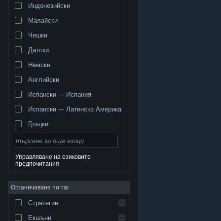
Индонезийски
Малайски
Чешки
Датски
Немски
Английски
Испански — Испания
Испански — Латинска Америка
Гръцки
Управляване на езиковите
предпочитания
© Valve Corporation. Всички права запазени. Всички
търговски марки принадлежат на съответните им
Ограничаване по таг
собственици в САЩ и други страни.
Декларация за
поверителност
|
Юридическа информация
|
Достъпност
|
Условия за ползване на Steam
|
Стратегии
Възстановявания
|
Бисквитки
Екшъни