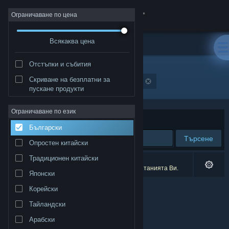
Вписване
Ограничаване по цена
Всякаква цена
Магазин
Отстъпки и събития
Общност
Скриване на безплатни за
Разработчик: Gungus, Wungus, &amp; Jimmy
пускане продукти
Относно
Ограничаване по език
Сортиране по
Съответстване
Български
Поддръжка
Търсене
Опростен китайски
Смяна на езика
Традиционен китайски
0 резултата съответстват на търсенето Ви.
1 заглавие беше изключено спрямо предпочитанията Ви.
Японски
Сдобийте се с мобилното Steam приложение
Корейски
Преглед на сайта за настолни компютри
Тайландски
Арабски