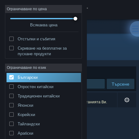
Вписване
Ограничаване по цена
Всякаква цена
Магазин
Отстъпки и събития
Общност
Скриване на безплатни за
Разработчик: Google Inc.
пускане продукти
Относно
Ограничаване по език
Сортиране по
Съответстване
Български
Поддръжка
Търсене
Опростен китайски
Смяна на езика
Традиционен китайски
0 резултата съответстват на търсенето Ви.
9 заглавия бяха изключени спрямо предпочитанията Ви.
Японски
Сдобийте се с мобилното Steam приложение
Корейски
Преглед на сайта за настолни компютри
Тайландски
Арабски