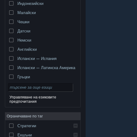
Индонезийски
Малайски
Чешки
Датски
Немски
Английски
Испански — Испания
Испански — Латинска Америка
Гръцки
Управляване на езиковите
предпочитания
© Valve Corporation. Всички права запазени. Всички
търговски марки принадлежат на съответните им
Ограничаване по таг
собственици в САЩ и други страни.
Декларация за
поверителност
|
Юридическа информация
|
Достъпност
|
Условия за ползване на Steam
|
Стратегии
Възстановявания
|
Бисквитки
Екшъни