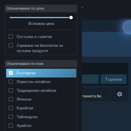
Вписване
Ограничаване по цена
Всякаква цена
Магазин
Отстъпки и събития
Общност
Скриване на безплатни за
Разработчик: FujiCubeSoft
пускане продукти
Относно
Ограничаване по език
Сортиране по
Съответстване
Български
Поддръжка
Търсене
Опростен китайски
Смяна на езика
Традиционен китайски
0 резултата съответстват на търсенето Ви.
1 заглавие беше изключено спрямо предпочитанията Ви.
Японски
Сдобийте се с мобилното Steam приложение
Корейски
Преглед на сайта за настолни компютри
Тайландски
Арабски