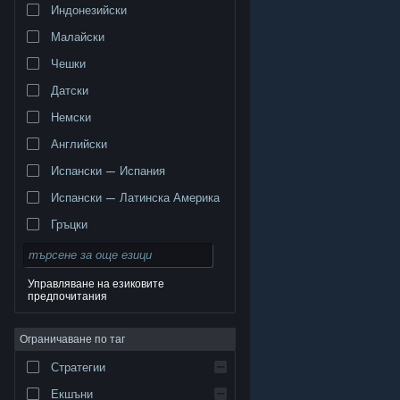
Индонезийски
Малайски
Чешки
Датски
Немски
Английски
Испански — Испания
Испански — Латинска Америка
Гръцки
Управляване на езиковите
предпочитания
© Valve Corporation. Всички права запазени. Всички
търговски марки принадлежат на съответните им
Ограничаване по таг
собственици в САЩ и други страни.
Декларация за
поверителност
|
Юридическа информация
|
Достъпност
|
Условия за ползване на Steam
|
Стратегии
Възстановявания
|
Бисквитки
Екшъни