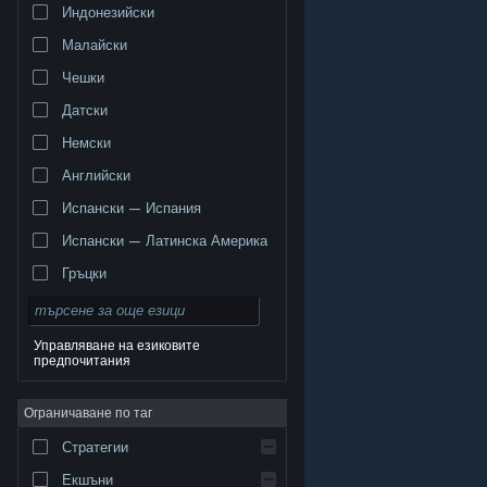
Индонезийски
Малайски
Чешки
Датски
Немски
Английски
Испански — Испания
Испански — Латинска Америка
Гръцки
Управляване на езиковите
предпочитания
© Valve Corporation. Всички права запазени. Всички
търговски марки принадлежат на съответните им
Ограничаване по таг
собственици в САЩ и други страни.
Декларация за
поверителност
|
Юридическа информация
|
Достъпност
|
Условия за ползване на Steam
|
Стратегии
Възстановявания
|
Бисквитки
Екшъни