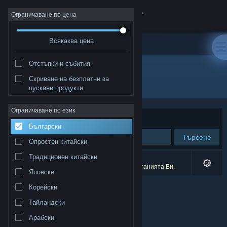
Вписване
Ограничаване по цена
Всякаква цена
Магазин
Отстъпки и събития
Общност
Скриване на безплатни за
Разработчик: Fresh Start Studios
пускане продукти
Относно
Ограничаване по език
Сортиране по
Съответстване
Български
Поддръжка
Търсене
Опростен китайски
Смяна на езика
Традиционен китайски
0 резултата съответстват на търсенето Ви.
2 заглавия бяха изключени спрямо предпочитанията Ви.
Японски
Сдобийте се с мобилното Steam приложение
Корейски
Преглед на сайта за настолни компютри
Тайландски
Арабски