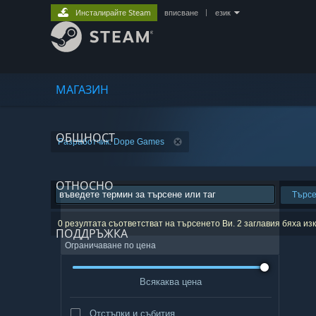
Инсталирайте Steam
вписване
|
език
МАГАЗИН
ОБЩНОСТ
Разработчик: Dope Games
ОТНОСНО
Търс
0 резултата съответстват на търсенето Ви. 2 заглавия бяха и
ПОДДРЪЖКА
Ограничаване по цена
Всякаква цена
Отстъпки и събития