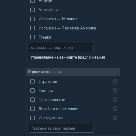
Немски
Английски
Испански — Испания
Испански — Латинска Америка
Гръцки
Управляване на езиковите предпочитания
Ограничаване по таг
Стратегии
Екшъни
Приключенски
Дизайн и илюстрации
Инструменти
Безплатни за пускане
Ролеви