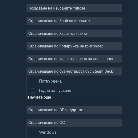
Показване на избраните типове
Масивни мрежови
Независими
Ограничаване по брой на играчите
Ранен достъп
Ограничаване по характеристика
Неангажиращи
Ограничаване по поддръжка на контролер
Симулации
Състезателни
Ограничаване по характеристика за достъпност
Спортни
Ограничаване по съвместимост със Steam Deck
Видео продукция
Потвърдена
Редактор на снимки
Годна за пускане
Научете още
Ограничаване по ВР поддръжка
Ограничаване по ОС
Windows