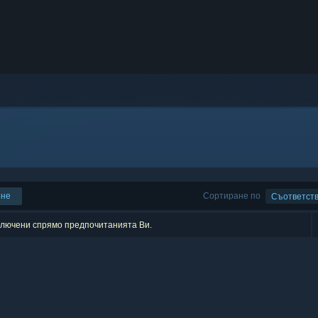
ене
Сортиране по
Съответст
зключени спрямо предпочитанията Ви.