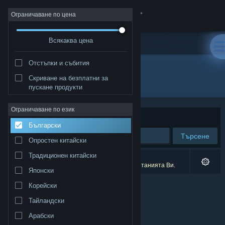
Вписване
Ограничаване по цена
Всякаква цена
Магазин
Отстъпки и събития
Общност
Скриване на безплатни за
Разработчик: David Czarnowski
пускане продукти
Относно
Ограничаване по език
Сортиране по
Съответстване
Български
Поддръжка
Търсене
Опростен китайски
Смяна на езика
Традиционен китайски
0 резултата съответстват на търсенето Ви.
1 заглавие беше изключено спрямо предпочитанията Ви.
Японски
Сдобийте се с мобилното Steam приложение
Корейски
Преглед на сайта за настолни компютри
Тайландски
Арабски