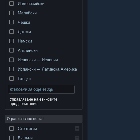
Индонезийски
Малайски
Чешки
Датски
Немски
Английски
Испански — Испания
Испански — Латинска Америка
Гръцки
Управляване на езиковите
предпочитания
© Valve Corporation. Всички права запазени. Всички
търговски марки принадлежат на съответните им
Ограничаване по таг
собственици в САЩ и други страни.
Декларация за
поверителност
|
Юридическа информация
|
Достъпност
|
Условия за ползване на Steam
|
Стратегии
Възстановявания
|
Бисквитки
Екшъни