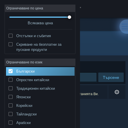
Вписване
Ограничаване по цена
Всякаква цена
Магазин
Отстъпки и събития
Общност
Скриване на безплатни за
Разработчик: Darkraven
пускане продукти
Относно
Ограничаване по език
Сортиране по
Съответстване
Български
Поддръжка
Търсене
Опростен китайски
Смяна на езика
Традиционен китайски
0 резултата съответстват на търсенето Ви.
2 заглавия бяха изключени спрямо предпочитанията Ви.
Японски
Сдобийте се с мобилното Steam приложение
Корейски
Преглед на сайта за настолни компютри
Тайландски
Арабски