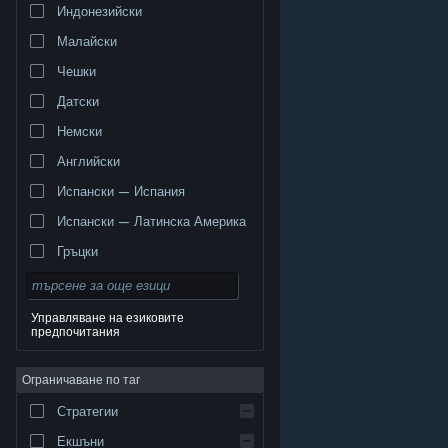
Индонезийски
Малайски
Чешки
Датски
Немски
Английски
Испански — Испания
Испански — Латинска Америка
Гръцки
Управляване на езиковите
предпочитания
© Valve Corporation. Всички права запазени. Всички
търговски марки принадлежат на съответните им
Ограничаване по таг
собственици в САЩ и други страни.
Декларация за
поверителност
|
Юридическа информация
|
Достъпност
|
Условия за ползване на Steam
|
Стратегии
Възстановявания
|
Бисквитки
Екшъни