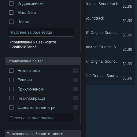
Индонезийски
The Hex - "Waste World" Original Soundtrack
$1.99
Малайски
The Hex - "Walk" Original Soundtrack
$1.99
Чешки
Датски
The Hex - "Vicious Galaxy II" Original Soundtrack
$1.99
Немски
Управляване на езиковите
предпочитания
The Hex - "Secrets of Legendaria" Original Soundtrack
Английски
$1.99
Испански — Испания
Ограничаване по таг
The Hex - "Combat Arena X" Original Soundtrack
$1.99
Испански — Латинска Америка
Независими
The Hex - "Super Weasel Kid" Original Soundtrack
Гръцки
$1.99
Екшъни
Приключенски
Неангажиращи
Самостоятелни игри
© Valve Corporation. Всички права запазени. Всички
търговски марки принадлежат на съответните им
Симулации
собственици в САЩ и други страни.
Декларация за
поверителност
|
Юридическа информация
|
Достъпност
|
Условия за ползване на Steam
|
Ролеви
Възстановявания
|
Бисквитки
Показване на избраните типове
Стратегии