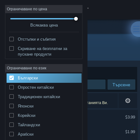
Вписване
Ограничаване по цена
Всякаква цена
Магазин
Отстъпки и събития
Общност
Скриване на безплатни за
Разработчик: Daniel Mullins Games
пускане продукти
Относно
Ограничаване по език
Сортиране по
Съответстване
Български
Поддръжка
Търсене
Опростен китайски
Смяна на езика
Традиционен китайски
8 резултата съответстват на търсенето Ви.
6 заглавия бяха изключени спрямо предпочитанията Ви.
Японски
Сдобийте се с мобилното Steam приложение
Inscryption Soundtrack
Корейски
$3.99
Преглед на сайта за настолни компютри
Тайландски
Pony Island - Soundtrack
$1.99
Арабски